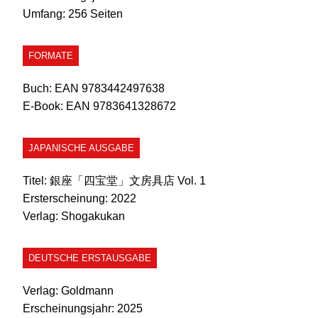
Umfang:
256 Seiten
FORMATE
Buch:
EAN 9783442497638
E-Book:
EAN 9783641328672
JAPANISCHE AUSGABE
Titel:
銀座「四宝堂」文房具店 Vol. 1
Ersterscheinung:
2022
Verlag:
Shogakukan
DEUTSCHE ERSTAUSGABE
Verlag:
Goldmann
Erscheinungsjahr:
2025