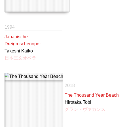
1994
Japanische
Dreigroschenoper
Takeshi Kaiko
日本三文オペラ
2018
The Thousand Year Beach
Hirotaka Tobi
グラン・ヴァカンス