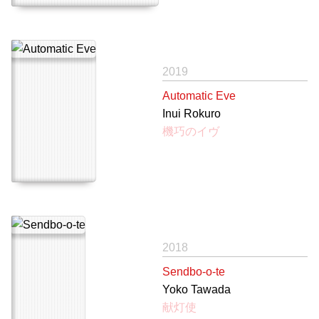
2019
Automatic Eve
Inui Rokuro
機巧のイヴ
2018
Sendbo-o-te
Yoko Tawada
献灯使