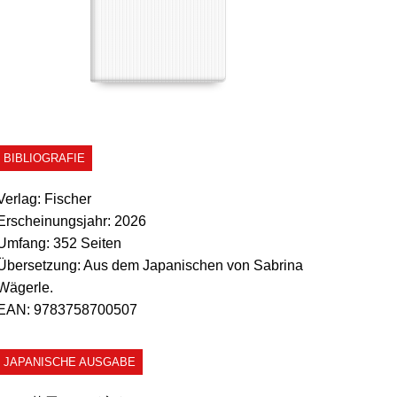
BIBLIOGRAFIE
Verlag:
Fischer
Erscheinungsjahr:
2026
Umfang:
352 Seiten
Übersetzung:
Aus dem Japanischen von Sabrina
Wägerle.
EAN:
9783758700507
JAPANISCHE AUSGABE