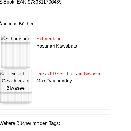
E-Book:
EAN 9783311706489
Ähnliche Bücher
Schneeland
Yasunari Kawabata
Die acht Gesichter am Biwasee
Max Dauthendey
Weitere Bücher mit den Tags: