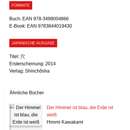
FORMATE
Buch:
EAN 978-3498004866
E-Book:
EAN 9783644019430
JAPANISCHE AUSGABE
Titel:
穴
Ersterscheinung:
2014
Verlag:
Shinchôsha
Ähnliche Bücher
Der Himmel ist blau, die Erde ist
weiß
Hiromi Kawakami