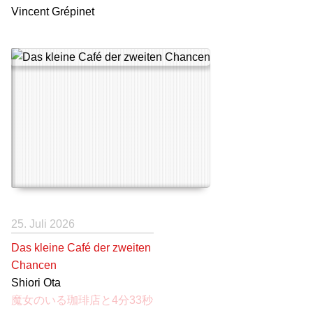
Vincent Grépinet
25. Juli 2026
Das kleine Café der zweiten
Chancen
Shiori Ota
魔女のいる珈琲店と4分33秒