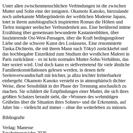
Unter allen zwischenmenschlichen Verbindungen ist die zwischen
Mutter und Sohn eine der innigsten. Okamoto Kanoko, hierzulande
noch unbekannte Mitbegründerin der weiblichen Moderne Japans,
lotet in ihrem autobiografisch inspirierten Roman die Höhen und
Tiefen innigster seelischer Verbundenheit aus. Eine berührend intime
Erzählung über gemeinsam bewunderte Kastanienblüten, über
faszinierende Ost-West-Passagen, über die Kraft bedingungsloser
Liebe und die schwere Kunst des Loslassens. Eine renommierte
Tanka-Dichterin, die mit ihrem Mann nach Tōkyō zurückkehrt und
das hochbegabte Einzelkind zum Studium der westlichen Malerei in
Paris zurücklässt – es ist kein normales Mutter-Sohn-Verhältnis, das
hier seziert wird. Und doch kann es stellvertretend für viele ähnliche
Familienkonstellationen gelesen werden, in denen tiefe
Seelenverwandtschaft mit leichter, ja allzu leichter Irritierbarkeit
einhergeht. Okamoto Kanoko versteht es in atmosphärisch dichter
Weise, diese Sensibilität in der Phase der Trennung anschaulich zu
machen. Sie schildert die Empfindungen einer Mutter, die sich ihres
größten Schatzes beraubt sieht, die «Wonnen des wehmütigen
Grübelns über die Situation ihres Sohnes» und die Erkenntnis, auf
Jahre hin – vielleicht auf immer – ohne ihn weiterleben zu müssen.
Bibliografie
Verlag:
Manesse
Erscheinungsjahr:
2026