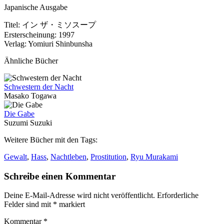
Japanische Ausgabe
Titel:
イン ザ・ミソスープ
Ersterscheinung:
1997
Verlag:
Yomiuri Shinbunsha
Ähnliche Bücher
Schwestern der Nacht
Masako Togawa
Die Gabe
Suzumi Suzuki
Weitere Bücher mit den Tags:
Gewalt
,
Hass
,
Nachtleben
,
Prostitution
,
Ryu Murakami
Schreibe einen Kommentar
Deine E-Mail-Adresse wird nicht veröffentlicht.
Erforderliche
Felder sind mit
*
markiert
Kommentar
*