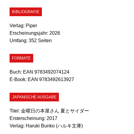
BIBLIOGRAFIE
Verlag:
Piper
Erscheinungsjahr:
2026
Umfang:
352 Seiten
FORMATE
Buch:
EAN 9783492074124
E-Book:
EAN 9783492613927
JAPANISCHE AUSGABE
Titel:
金曜日の本屋さん 夏とサイダー
Ersterscheinung:
2017
Verlag:
Haruki Bunko (ハルキ文庫)