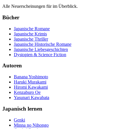
Alle Neuerscheinungen für im Überblick.
Bücher
Japanische Romane
Japanische Krimis
Japanische Thriller
Japanische Historische Romane
Japanische Liebesgeschichten
Dystopien & Science Fiction
Autoren
Banana Yoshimoto
Haruki Murakami
Hiromi Kawakami
Kenzaburo Oe
Yasunari Kawabata
Japanisch lernen
Genki
Minna no Nihongo