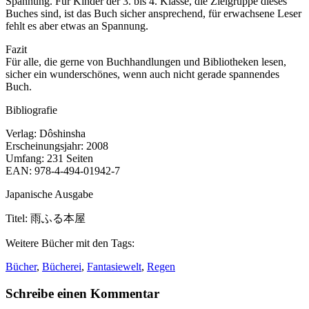
Spannung. Für Kinder der 3. bis 4. Klasse, die Zielgruppe dieses
Buches sind, ist das Buch sicher ansprechend, für erwachsene Leser
fehlt es aber etwas an Spannung.
Fazit
Für alle, die gerne von Buchhandlungen und Bibliotheken lesen,
sicher ein wunderschönes, wenn auch nicht gerade spannendes
Buch.
Bibliografie
Verlag:
Dôshinsha
Erscheinungsjahr:
2008
Umfang:
231 Seiten
EAN:
978-4-494-01942-7
Japanische Ausgabe
Titel:
雨ふる本屋
Weitere Bücher mit den Tags:
Bücher
,
Bücherei
,
Fantasiewelt
,
Regen
Schreibe einen Kommentar