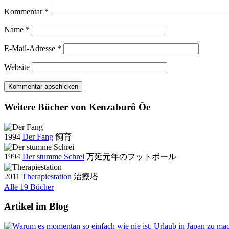
Kommentar
*
Name
*
E-Mail-Adresse
*
Website
Weitere Bücher von Kenzaburô Ôe
1994
Der Fang
飼育
1994
Der stumme Schrei
万延元年のフットボール
2011
Therapiestation
治療塔
Alle 19 Bücher
Artikel im Blog