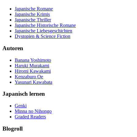
Japanische Romane
Japanische Krimis
Japanische Thriller
Japanische Historische Romane
Japanische Liebesgeschichten
Dystopien & Science Fiction
Autoren
Banana Yoshimoto
Haruki Murakami
Hiromi Kawakami
Kenzaburo Oe
Yasunari Kawabata
Japanisch lernen
Genki
Minna no Nihongo
Graded Readers
Blogroll