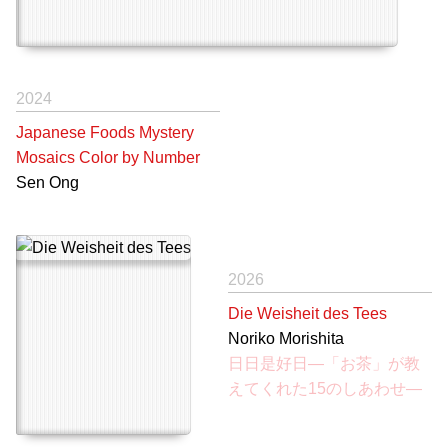
2024
Japanese Foods Mystery
Mosaics Color by Number
Sen Ong
2026
Die Weisheit des Tees
Noriko Morishita
日日是好日―「お茶」が教
えてくれた15のしあわせ―