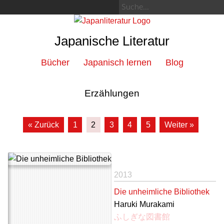
Japanische Literatur
Bücher
Japanisch lernen
Blog
Erzählungen
« Zurück
1
2
3
4
5
Weiter »
2013
Die unheimliche Bibliothek
Haruki Murakami
ふしぎな図書館