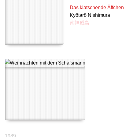
Das klatschende Äffchen
Kyôtarô Nishimura
南神威島
1989