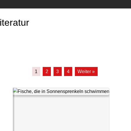
teratur
1
2
3
4
Weiter »