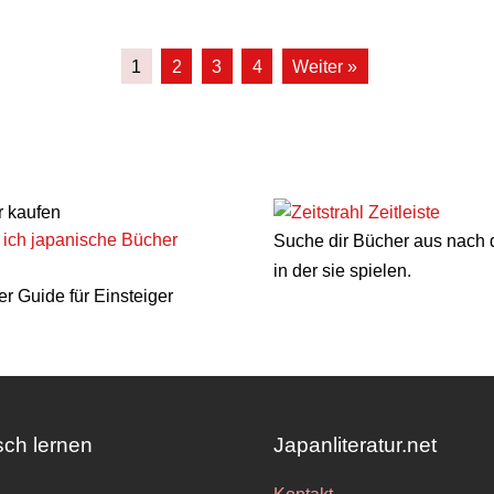
1
2
3
4
Weiter »
Zeitleiste
ich japanische Bücher
Suche dir Bücher aus nach d
in der sie spielen.
er Guide für Einsteiger
sch lernen
Japanliteratur.net