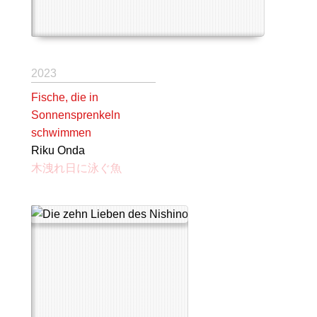
2023
Fische, die in
Sonnensprenkeln
schwimmen
Riku Onda
木洩れ日に泳ぐ魚