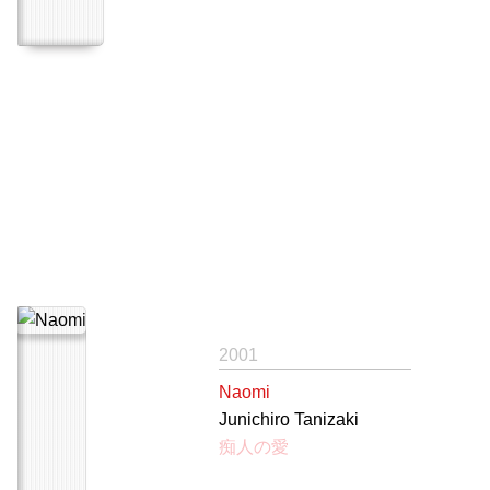
2001
Naomi
Junichiro Tanizaki
痴人の愛