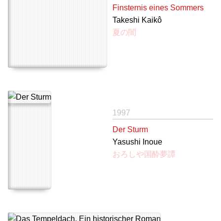
Finsternis eines Sommers
Takeshi Kaikô
夏の闇
1997
Der Sturm
Yasushi Inoue
おろしや国酔夢譚