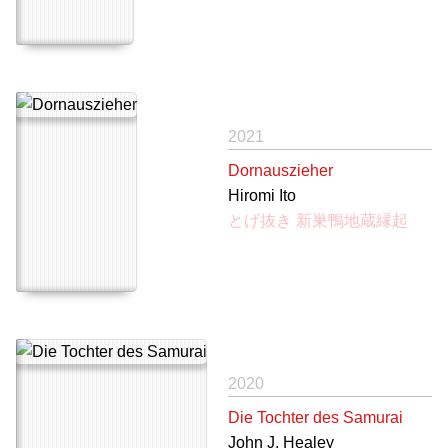
2021
Dornauszieher
Hiromi Ito
とげ抜き 新巣鴨地蔵縁起
2020
Die Tochter des Samurai
John J. Healey